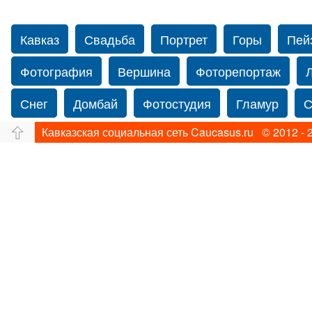
Кавказ
Свадьба
Портрет
Горы
Пей
Фотография
Вершина
Фоторепортаж
Снег
Домбай
Фотостудия
Гламур
С
Кавказская социальная сеть Caucasus.ru © 2012 - 
Путешествие
Перевал
Свадьба фото
Прогулка по Нью-йорку
Фограф в Нью-Йорк
Фотограф Ольга Блинова
Водопад
Злата
Панорама
Зима