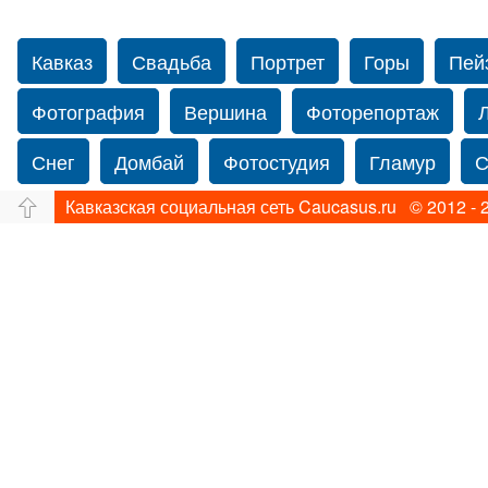
Кавказ
Свадьба
Портрет
Горы
Пей
Фотография
Вершина
Фоторепортаж
Снег
Домбай
Фотостудия
Гламур
С
Кавказская социальная сеть Caucasus.ru © 2012 - 
Путешествие
Перевал
Свадьба фото
Прогулка по Нью-йорку
Фограф в Нью-Йорк
Фотограф Ольга Блинова
Водопад
Злата
Панорама
Зима