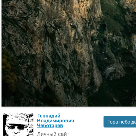
Геннадий
Владимирович
Гора небо д
Чеботарев
Личный сайт