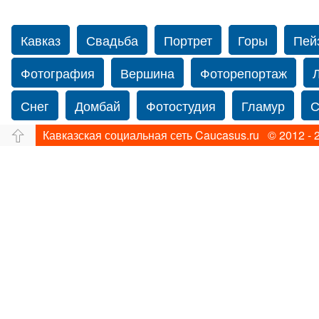
Кавказ
Свадьба
Портрет
Горы
Пей
Фотография
Вершина
Фоторепортаж
Снег
Домбай
Фотостудия
Гламур
С
Кавказская социальная сеть Caucasus.ru © 2012 - 
Путешествие
Перевал
Ущелье
Свадьб
Прогулка по Нью-йорку
Фограф в Нью-Йорк
Фотограф Ольга Блинова
Водопад
Злата
Панорама
Зима