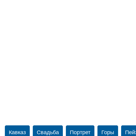
Кавказ
Свадьба
Портрет
Горы
Пей