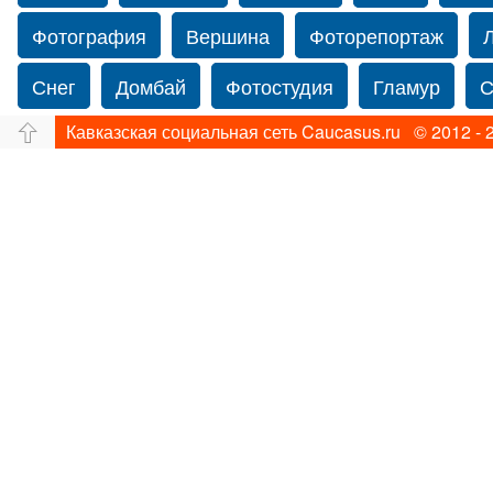
Фотография
Вершина
Фоторепортаж
Снег
Домбай
Фотостудия
Гламур
С
Кавказская социальная сеть Caucasus.ru © 2012 - 
Путешествие
Перевал
Свадьба фото
Нью-йорку
Фограф в Нью-Йорк
Свадебный
Фотограф Ольга Блинова
Водопад
Злата
Ахуба
Зима