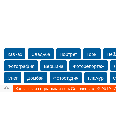
Кавказ
Свадьба
Портрет
Горы
Пей
Фотография
Вершина
Фоторепортаж
Снег
Домбай
Фотостудия
Гламур
С
Кавказская социальная сеть Caucasus.ru © 2012 - 
Путешествие
Перевал
Ущелье
Свадьб
Прогулка по Нью-йорку
Фограф в Нью-Йорк
Фотограф Ольга Блинова
Водопад
Злата