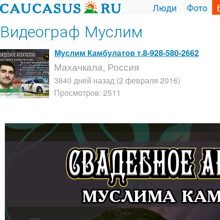
Люди
Фото
Видеограф Муслим
Муслим Камбулатов т.8-928-580-2662
Махачкала, Россия
3840 дней назад (2 февраля 2016)
Просмотров: 2511