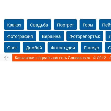
Кавказ
Свадьба
Портрет
Горы
Пей
Фотография
Вершина
Фоторепортаж
Снег
Домбай
Фотостудия
Гламур
С
Кавказская социальная сеть Caucasus.ru © 2012 - 
Путешествие
Перевал
Свадьба фото
Прогулка по Нью-йорку
Фограф в Нью-Йорк
Фотограф Ольга Блинова
Водопад
Злата
Панорама
Зима