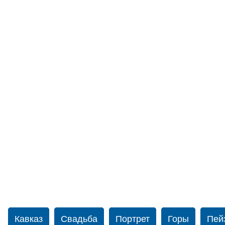
Кавказ
Свадьба
Портрет
Горы
Пей