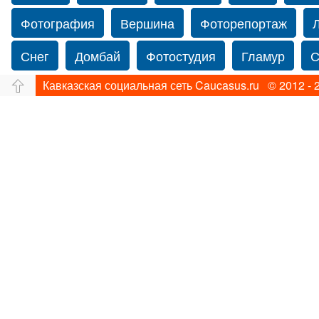
Фотография
Вершина
Фоторепортаж
Снег
Домбай
Фотостудия
Гламур
С
Кавказская социальная сеть Caucasus.ru © 2012 - 
Путешествие
Перевал
Свадьба фото
Прогулка по Нью-йорку
Фограф в Нью-Йорк
Фотограф Ольга Блинова
Водопад
Злата
Панорама
Зима