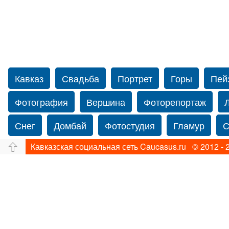
Кавказ
Свадьба
Портрет
Горы
Пей
Фотография
Вершина
Фоторепортаж
Снег
Домбай
Фотостудия
Гламур
С
Кавказская социальная сеть Caucasus.ru © 2012 - 
Путешествие
Перевал
Свадьба фото
Прогулка по Нью-йорку
Фограф в Нью-Йорк
Фотограф Ольга Блинова
Водопад
Злата
Панорама
Зима