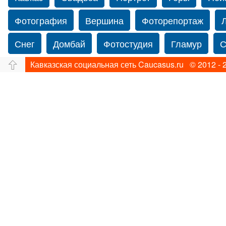
Фотография
Вершина
Фоторепортаж
Снег
Домбай
Фотостудия
Гламур
С
Кавказская социальная сеть Caucasus.ru © 2012 - 
Путешествие
Перевал
Свадьба фото
фотограф в США
Свадебный фотограф в Нью
Фотограф Ольга Блинова
Водопад
Злата
Ахуба
Зима